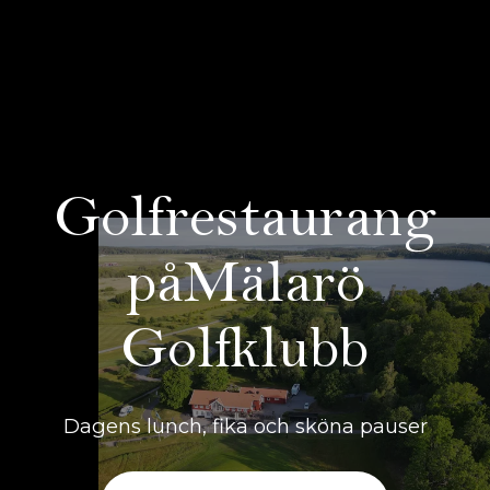
Golfrestaurang
på
Mälarö
Golfklubb
Dagens lunch, fika och sköna pauser