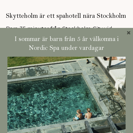
Skytteholm är ett spahotell nära Stockholm
Bara 35 minuter från Stockholm City vid
×
Mälarens strand på Ekerö finns vi med 74
I sommar är barn från 5 år välkomna i
inbjudande hotellrum, restaurang och Nordic
Nordic Spa under vardagar
Spa.