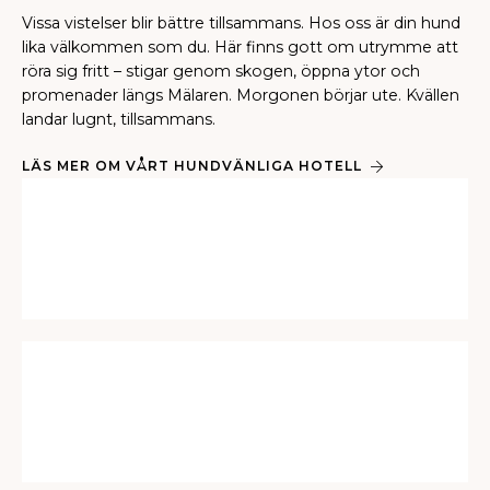
Vissa vistelser blir bättre tillsammans. Hos oss är din hund
lika välkommen som du. Här finns gott om utrymme att
röra sig fritt – stigar genom skogen, öppna ytor och
promenader längs Mälaren. Morgonen börjar ute. Kvällen
landar lugnt, tillsammans.
LÄS MER OM VÅRT HUNDVÄNLIGA HOTELL
Nordic Spa
UTFORSKA VÅRT SPA
Smaker som stannar kvar
LÄS MER OM VÅR RESTAURANG