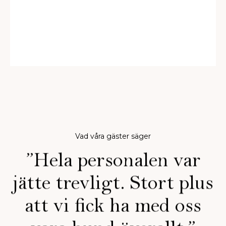
Första tee en drive från
poolen
VI LIGGER GRANNE MED MÄLARÖ GK
Vad våra gäster säger
”Hela personalen var
jätte trevligt. Stort plus
att vi fick ha med oss