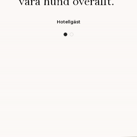
vara hund överallt.”
Hotellgäst