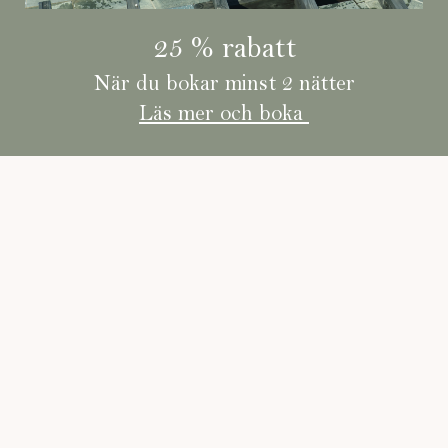
25 % rabatt
När du bokar minst 2 nätter
Läs mer och boka