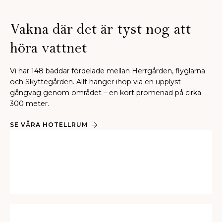
Vakna där det är tyst nog att
höra vattnet
Vi har 148 bäddar fördelade mellan Herrgården, flyglarna
och Skyttegården. Allt hänger ihop via en upplyst
gångväg genom området – en kort promenad på cirka
300 meter.
SE VÅRA HOTELLRUM
Upptäck Skytteholm
ALLT SOM FINNS ATT SE OCH GÖRA