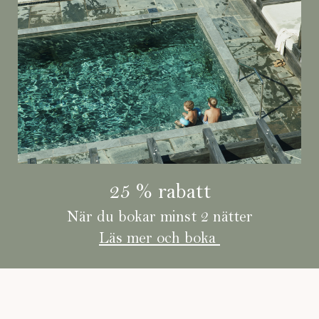
Mer av Nordic Spa
Bastupaviljongen
25 % rabatt
När du bokar minst 2 nätter
BADTUNNOR, BASTU OCH KALLBAD
Läs mer och boka