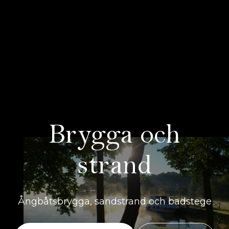
Brygga och
strand
Ångbåtsbrygga, sandstrand och badstege