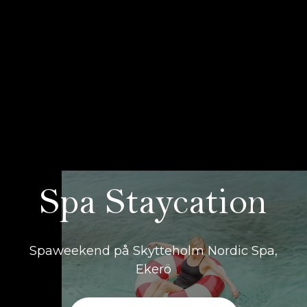
Spa Staycation
Spaweekend på Skytteholm Nordic Spa,
Ekerö